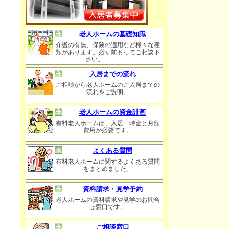
老人ホームの基礎知識
介護の有無、保険の適用など様々な種
類があります。必ず前もってご相談下
さい。
入居までの流れ
ご相談から老人ホームのご入居までの
流れをご説明。
老人ホームの資金計画
有料老人ホームは、入居一時金と月額
費用が必要です。
よくある質問
有料老人ホームに関するよくある質問
をまとめました。
資料請求・見学予約
老人ホームの資料請求や見学のお問合
せ窓口です。
ご相談窓口