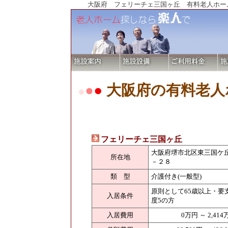
大阪府 フェリーチェ三国ヶ丘 有料老人ホー
●
大阪府の有料老人
●
●
フェリーチェ三国ヶ丘
大阪府堺市北区東三国ケ
所在地
－２８
類 型
介護付き(一般型)
原則として65歳以上・要
入居条件
度5の方
入居費用
0万円 ～ 2,41