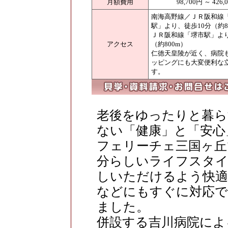
月額費用
98,700円 ～ 426,
南海高野線／ＪＲ阪和線
駅」より、徒歩10分（約8
ＪＲ阪和線「堺市駅」より
アクセス
（約800m）
仁徳天皇陵が近く、病院
ッピングにも大変便利な
す。
老後をゆったりと暮ら
ない「健康」と「安心
フェリーチェ三国ヶ丘
分らしいライフスタ
しいただけるよう快適
などにもすぐに対応で
ました。
併設する吉川病院によ